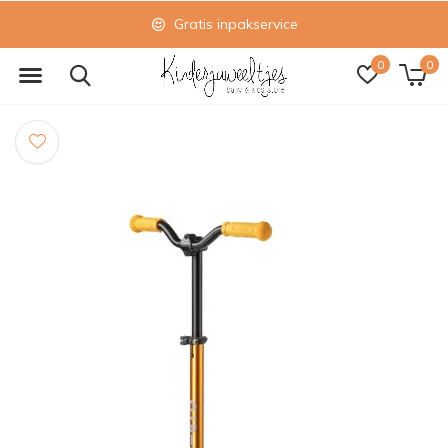
Gratis inpakservice
0
0