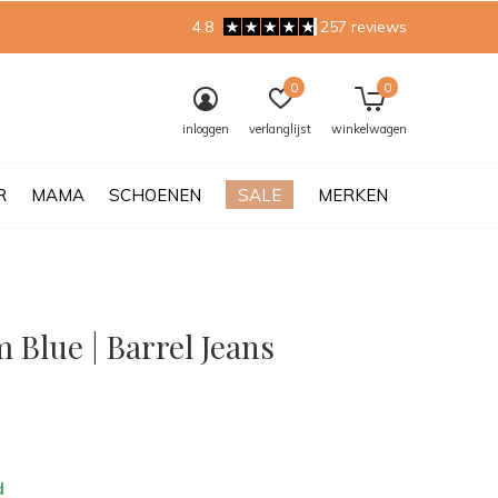
4.8
257 reviews
0
0
inloggen
verlanglijst
winkelwagen
R
MAMA
SCHOENEN
SALE
MERKEN
Blue | Barrel Jeans
0)
d