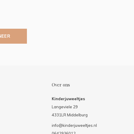
NEER
Over ons
Kinderjuweeltjes
Langeviele 29
4331LR Middelburg
info@kinderjuweeltjes.nl
0642936012