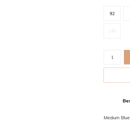
92
140
Bes
Medium Blue 