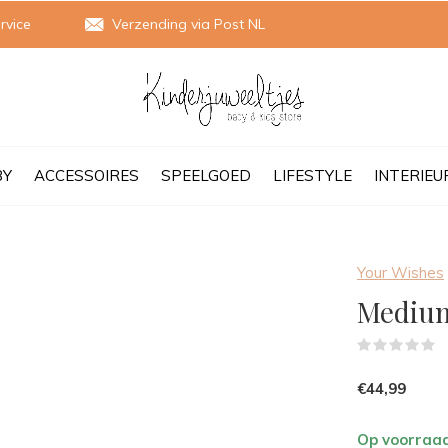
rvice
Verzending via Post NL
BY
ACCESSOIRES
SPEELGOED
LIFESTYLE
INTERIEU
Your Wishes
Medium 
(
€44,99
Op voorraa