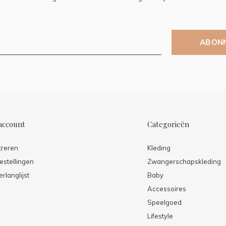
ABON
account
Categorieën
treren
Kleding
estellingen
Zwangerschapskleding
erlanglijst
Baby
Accessoires
Speelgoed
Lifestyle