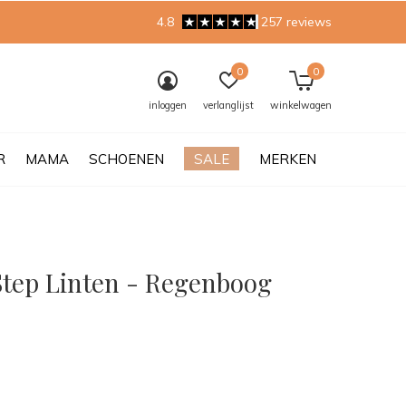
4.8
257 reviews
0
0
inloggen
verlanglijst
winkelwagen
R
MAMA
SCHOENEN
SALE
MERKEN
Step Linten - Regenboog
0)