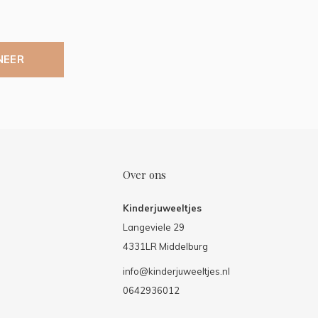
NEER
Over ons
Kinderjuweeltjes
Langeviele 29
4331LR Middelburg
info@kinderjuweeltjes.nl
0642936012