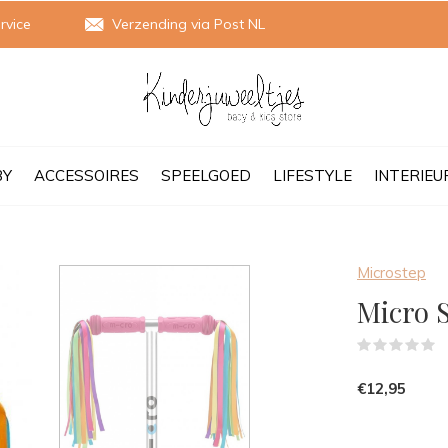
rvice
Verzending via Post NL
BY
ACCESSOIRES
SPEELGOED
LIFESTYLE
INTERIEU
Microstep
Micro 
(
€12,95