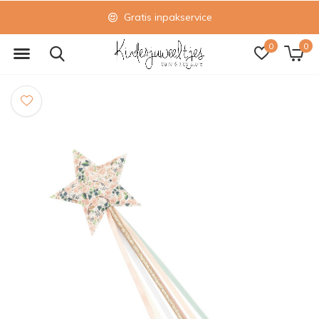
Gratis inpakservice
0
0