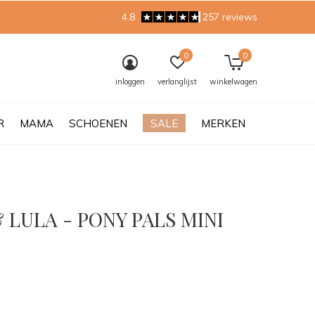
4.8
257 reviews
0
0
inloggen
verlanglijst
winkelwagen
R
MAMA
SCHOENEN
SALE
MERKEN
 LULA - PONY PALS MINI
0)