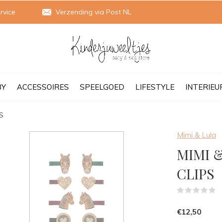
rvice
Verzending via Post NL
BY
ACCESSOIRES
SPEELGOED
LIFESTYLE
INTERIEU
PS
Mimi & Lula
MIMI &
CLIPS
(
€12,50