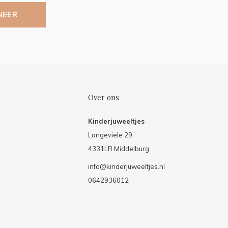
NEER
Over ons
Kinderjuweeltjes
Langeviele 29
4331LR Middelburg
info@kinderjuweeltjes.nl
0642936012