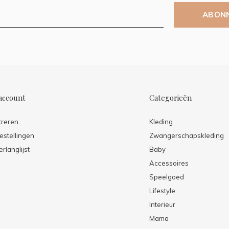
ABON
account
Categorieën
treren
Kleding
estellingen
Zwangerschapskleding
erlanglijst
Baby
Accessoires
Speelgoed
Lifestyle
Interieur
Mama