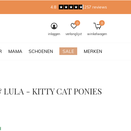
4.8
257 reviews
0
0
inloggen
verlanglijst
winkelwagen
R
MAMA
SCHOENEN
SALE
MERKEN
 LULA - KITTY CAT PONIES
0)
d