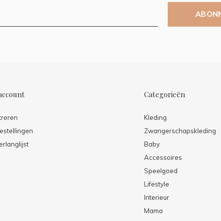
ABON
account
Categorieën
treren
Kleding
estellingen
Zwangerschapskleding
erlanglijst
Baby
Accessoires
Speelgoed
Lifestyle
Interieur
Mama