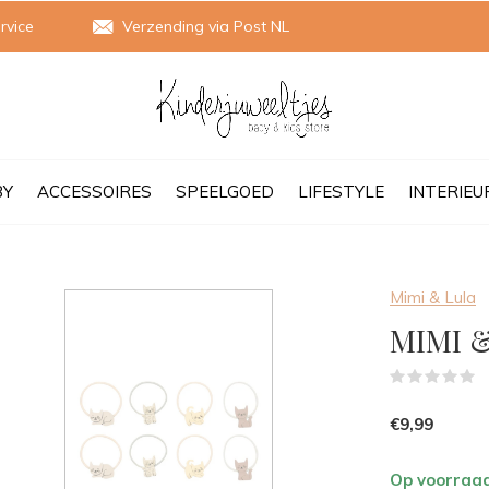
rvice
Verzending via Post NL
BY
ACCESSOIRES
SPEELGOED
LIFESTYLE
INTERIEU
Mimi & Lula
MIMI &
(
€9,99
Op voorraa