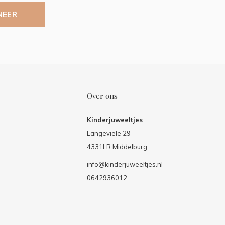
NEER
Over ons
Kinderjuweeltjes
Langeviele 29
4331LR Middelburg
info@kinderjuweeltjes.nl
0642936012