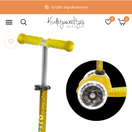
Gratis inpakservice
0
0