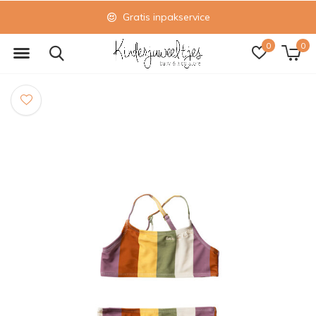
Gratis inpakservice
0
0