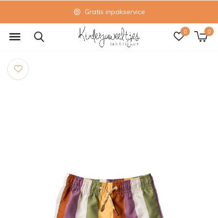
Gratis inpakservice
0
0