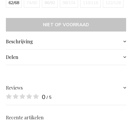
62/68
74/80
86/92
98/104
110/116
122/128
NIET OP VOORRAAD
Beschrijving
Delen
Reviews
0
/ 5
Recente artikelen