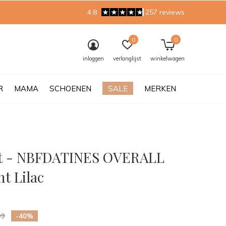
4.8
257 reviews
0
0
inloggen
verlanglijst
winkelwagen
R
MAMA
SCHOENEN
SALE
MERKEN
t - NBFDATINES OVERALL
t Lilac
0)
99
-40%