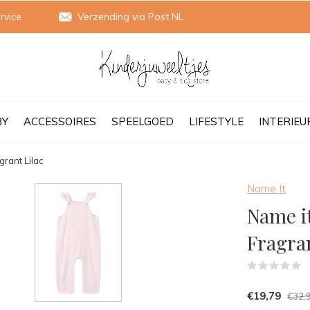
rvice
Verzending via Post NL
BY
ACCESSOIRES
SPEELGOED
LIFESTYLE
INTERIEU
rant Lilac
Name It
Name i
Fragran
(
€19,79
€32,