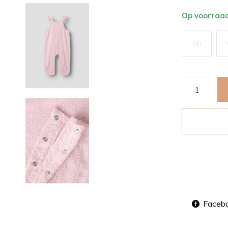
Op voorraa
56
Faceb