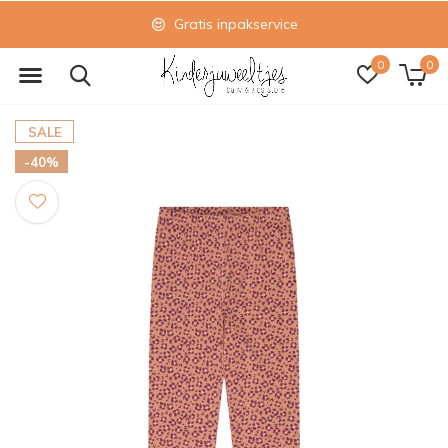
Gratis inpakservice
0
0
SALE
-40%