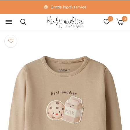
Gratis inpakservice
0
0