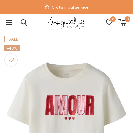
Gratis inpakservice
0
0
SALE
-40%