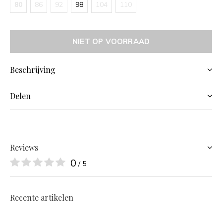
80
86
92
98
104
110
NIET OP VOORRAAD
Beschrijving
Delen
Reviews
0
/ 5
Recente artikelen