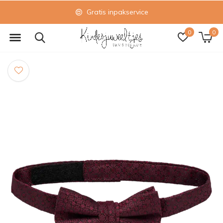
Gratis inpakservice
0
0