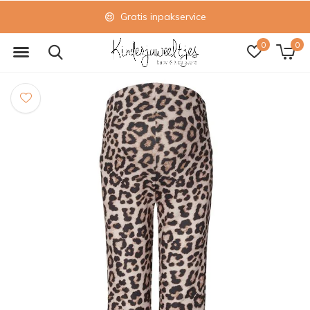
Gratis inpakservice
0
0