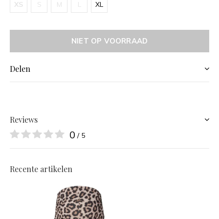
XS
S
M
L
XL
NIET OP VOORRAAD
Delen
Reviews
0
/ 5
Recente artikelen