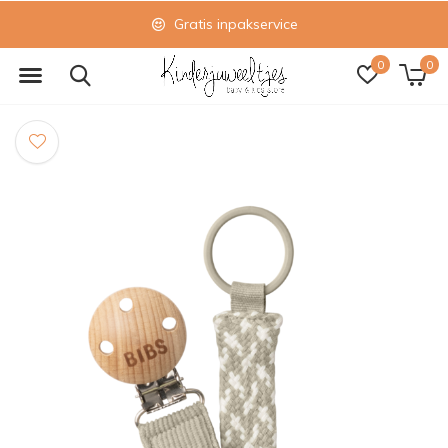
Gratis inpakservice
0
0