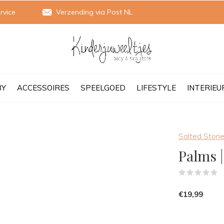
rvice
Verzending via Post NL
BY
ACCESSOIRES
SPEELGOED
LIFESTYLE
INTERIEU
Salted Stori
Palms 
(
€19,99