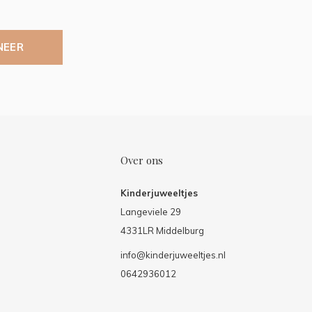
NEER
Over ons
Kinderjuweeltjes
Langeviele 29
4331LR Middelburg
info@kinderjuweeltjes.nl
0642936012