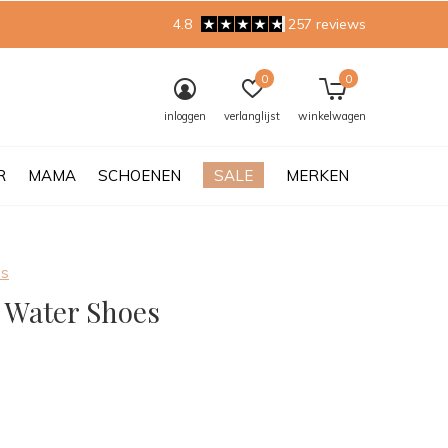
4.8
257 reviews
0
0
inloggen
verlanglijst
winkelwagen
R
MAMA
SCHOENEN
SALE
MERKEN
es
| Water Shoes
0)