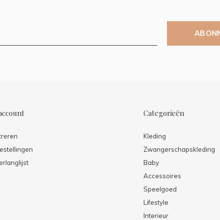
ABON
account
Categorieën
treren
Kleding
estellingen
Zwangerschapskleding
erlanglijst
Baby
Accessoires
Speelgoed
Lifestyle
Interieur