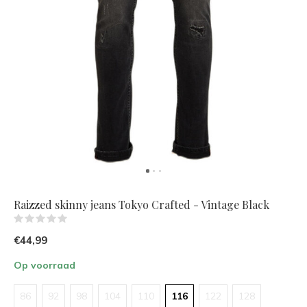
Raizzed skinny jeans Tokyo Crafted - Vintage Black
(0)
€44,99
Op voorraad
86
92
98
104
110
116
122
128