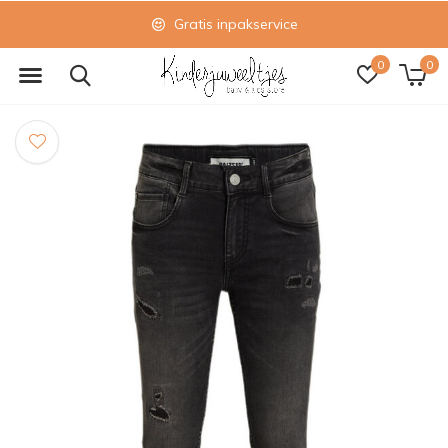
Gratis inpakservice
0
0