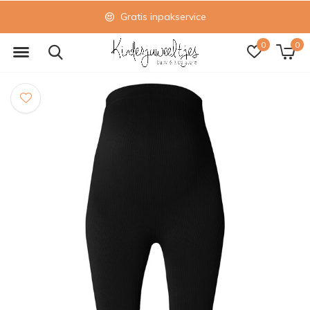
Gratis inpakservice
0
0