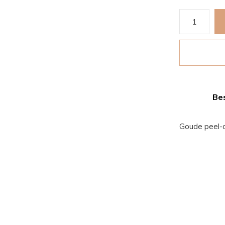
Bes
Goude peel-o