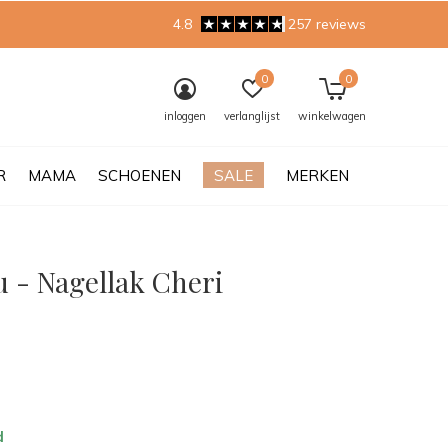
4.8
257 reviews
0
0
inloggen
verlanglijst
winkelwagen
R
MAMA
SCHOENEN
SALE
MERKEN
u - Nagellak Cheri
0)
d