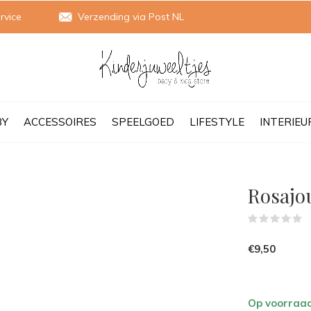
rvice
Verzending via Post NL
BY
ACCESSOIRES
SPEELGOED
LIFESTYLE
INTERIEU
Rosajo
(
€9,50
Op voorraa