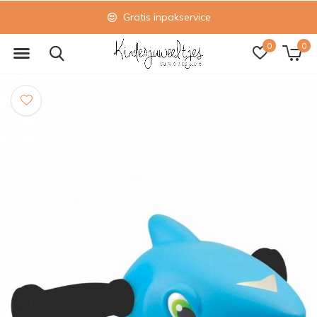
Gratis inpakservice
0
0