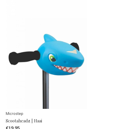
Microstep
Scootaheadz | Haai
€19,95