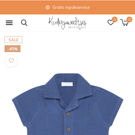
Gratis inpakservice
0
0
SALE
-40%