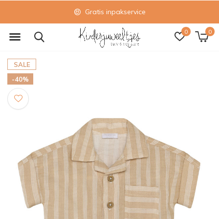
Gratis inpakservice
0
0
SALE
-40%