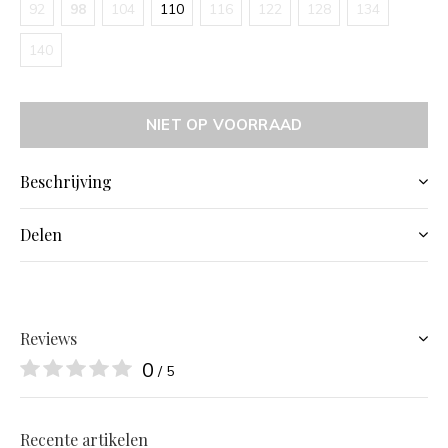
92
98
104
110
116
122
128
134
140
NIET OP VOORRAAD
Beschrijving
Delen
Reviews
0
/ 5
Recente artikelen