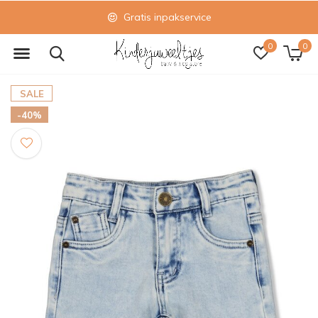
Gratis inpakservice
0
0
SALE
-40%