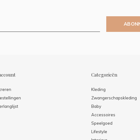
ABON
account
Categorieën
treren
Kleding
estellingen
Zwangerschapskleding
erlanglijst
Baby
Accessoires
Speelgoed
Lifestyle