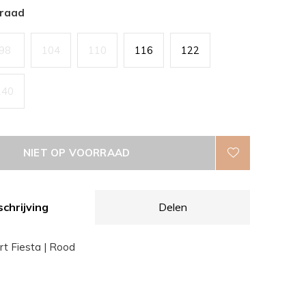
rraad
98
104
110
116
122
140
NIET OP VOORRAAD
chrijving
Delen
rt Fiesta | Rood