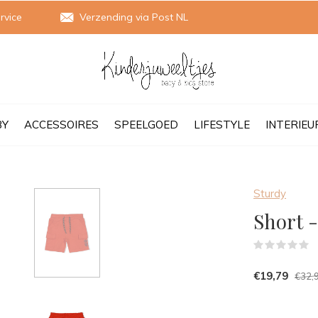
rvice
Verzending via Post NL
BY
ACCESSOIRES
SPEELGOED
LIFESTYLE
INTERIEU
Sturdy
Short -
(
€19,79
€32,