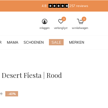
4.8
257 reviews
0
0
inloggen
verlanglijst
winkelwagen
R
MAMA
SCHOENEN
SALE
MERKEN
 Desert Fiesta | Rood
0)
99
-40%