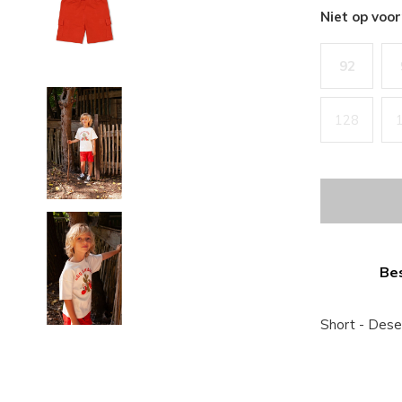
Niet op voo
92
128
Bes
Short - Dese