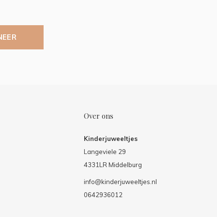
NEER
Over ons
Kinderjuweeltjes
Langeviele 29
4331LR Middelburg
info@kinderjuweeltjes.nl
0642936012