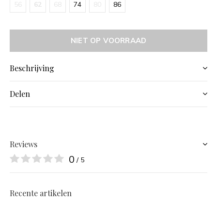
56
62
68
74
80
86
NIET OP VOORRAAD
Beschrijving
Delen
Reviews
0
/ 5
Recente artikelen