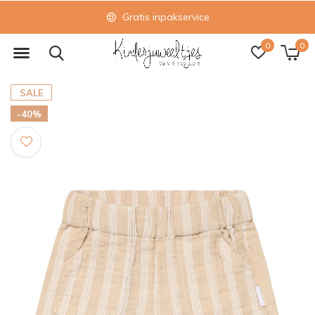
Gratis inpakservice
0
0
SALE
-40%