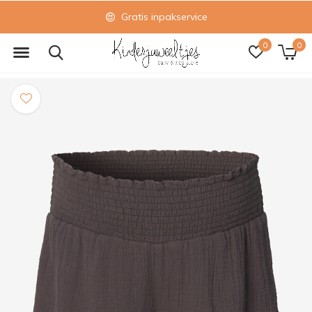
Gratis inpakservice
0
0