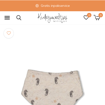
Gratis inpakservice
0
0