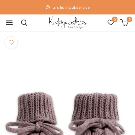
Gratis inpakservice
0
0