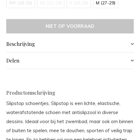
INF (18-20)
XS (21-23)
S (24-26)
M (27-29)
NIET OP VOORRAAD
Beschrijving
Delen
Productomschrijving
Slipstop schoentjes, Slipstop is een lichte, elastische,
waterafstotende schoen met antislipzool in diverse
dessins. Ideaal voor bij het zwembad, maar ook om binnen
of buiten te spelen, mee te douchen, sporten of veilig trap
te lopen. En zo hebben wij nog een heleboel activiteiten