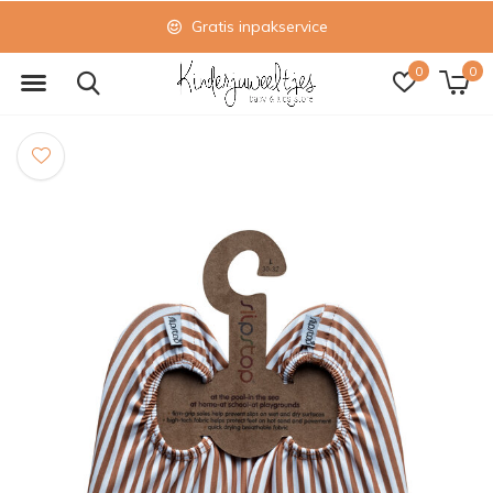
Gratis inpakservice
0
0