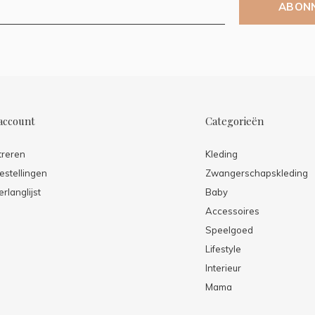
ABON
account
Categorieën
treren
Kleding
estellingen
Zwangerschapskleding
erlanglijst
Baby
Accessoires
Speelgoed
Lifestyle
Interieur
Mama