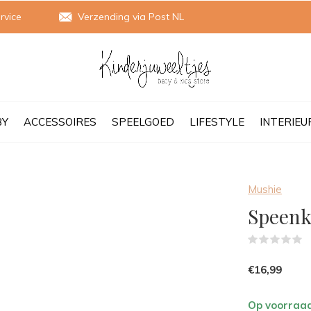
rvice
Verzending via Post NL
BY
ACCESSOIRES
SPEELGOED
LIFESTYLE
INTERIEU
Mushie
Speenk
(
€16,99
Op voorraa