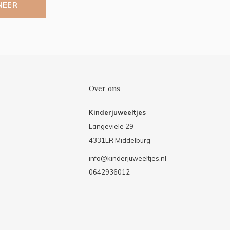
NEER
Over ons
Kinderjuweeltjes
Langeviele 29
4331LR Middelburg
info@kinderjuweeltjes.nl
0642936012