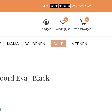
4.8
257 reviews
0
0
inloggen
verlanglijst
winkelwagen
R
MAMA
SCHOENEN
SALE
MERKEN
oord Eva | Black
0)
d