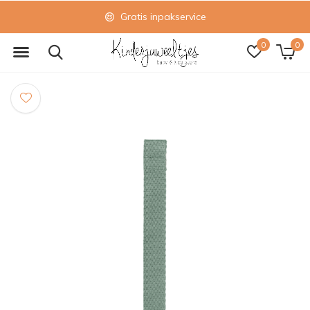
Gratis inpakservice
0
0