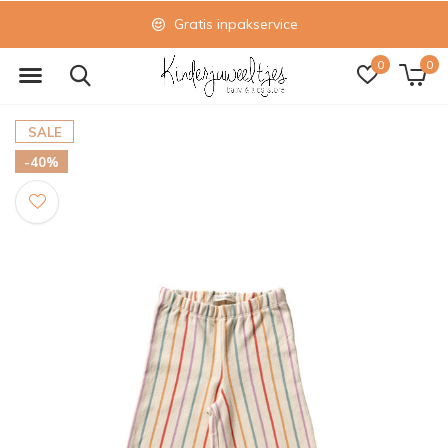
Gratis inpakservice
0
0
SALE
-40%