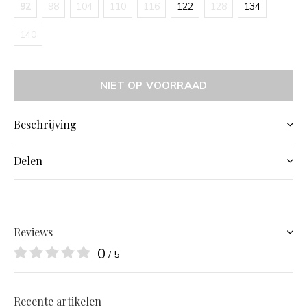
92
98
104
110
116
122
128
134
140
NIET OP VOORRAAD
Beschrijving
Delen
Reviews
0
/ 5
Recente artikelen