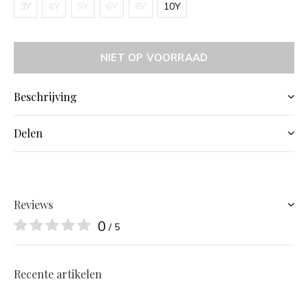
3Y
4Y
5Y
6Y
8Y
10Y
NIET OP VOORRAAD
Beschrijving
Delen
Reviews
0
/ 5
Recente artikelen