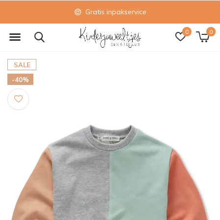
Gratis inpakservice
0
0
SALE
-40%