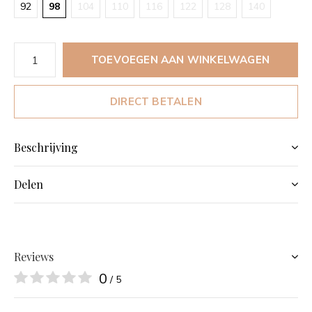
92
98
104
110
116
122
128
140
TOEVOEGEN AAN WINKELWAGEN
DIRECT BETALEN
Beschrijving
Delen
Reviews
0
/ 5