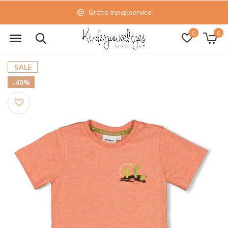
Gratis inpakservice
0
0
SALE
-40%