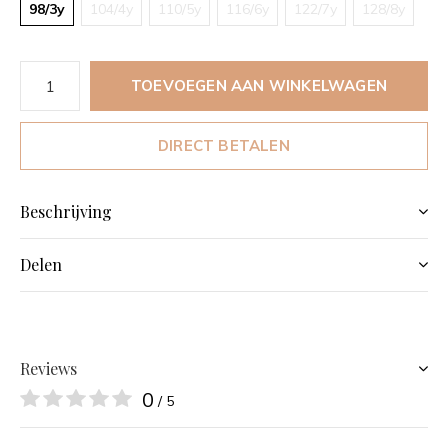
98/3y
104/4y
110/5y
116/6y
122/7y
128/8y
TOEVOEGEN AAN WINKELWAGEN
DIRECT BETALEN
Beschrijving
Delen
Reviews
0
/ 5