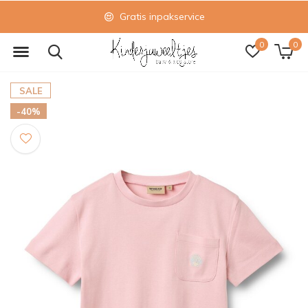
Gratis inpakservice
0
0
SALE
-40%