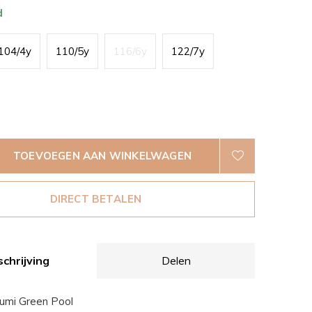
d
104/4y
110/5y
116/6y
122/7y
TOEVOEGEN AAN WINKELWAGEN
DIRECT BETALEN
chrijving
Delen
Lumi Green Pool