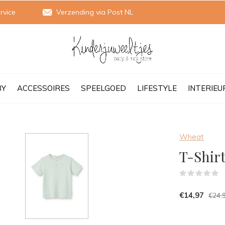
rvice
Verzending via Post NL
BY
ACCESSOIRES
SPEELGOED
LIFESTYLE
INTERIEU
Wheat
T-Shir
(
€14,97
€24,