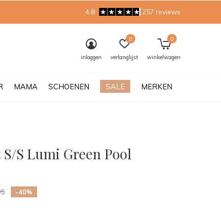
4.8
257 reviews
0
0
inloggen
verlanglijst
winkelwagen
R
MAMA
SCHOENEN
SALE
MERKEN
t S/S Lumi Green Pool
0)
95
-40%