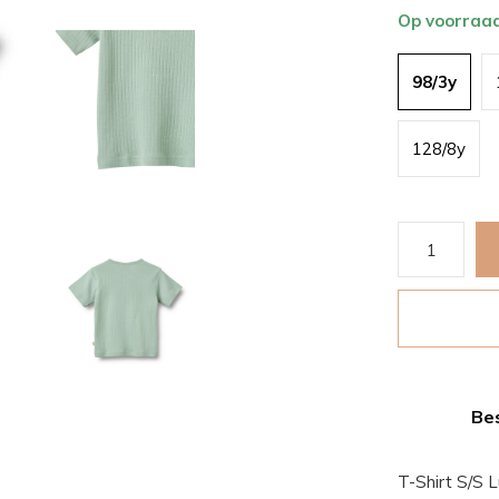
Op voorraa
98/3y
128/8y
Bes
T-Shirt S/S 