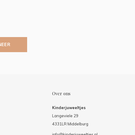
NEER
Over ons
Kinderjuweeltjes
Langeviele 29
4331LR Middelburg
info@kinderjuweeltjes.nl