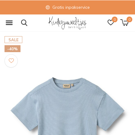
Gratis inpakservice
0
0
SALE
-40%