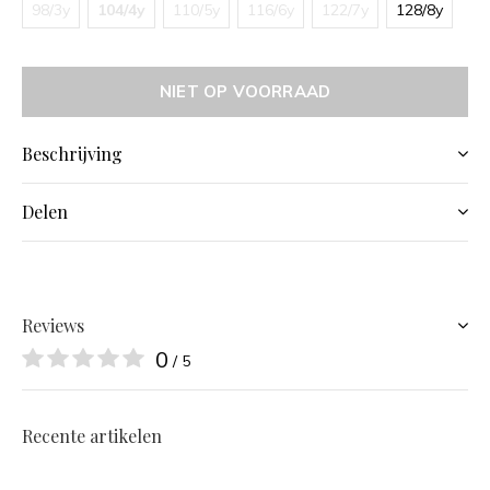
98/3y
104/4y
110/5y
116/6y
122/7y
128/8y
NIET OP VOORRAAD
Beschrijving
Delen
Reviews
0
/ 5
Recente artikelen