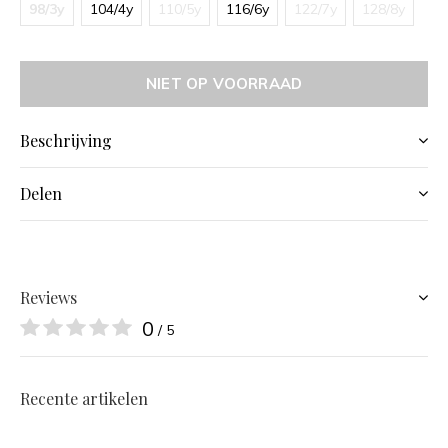
98/3y
104/4y
110/5y
116/6y
122/7y
128/8y
NIET OP VOORRAAD
Beschrijving
Delen
Reviews
0
/ 5
Recente artikelen