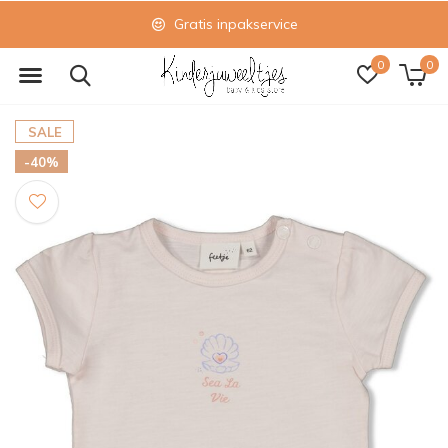
Gratis inpakservice
0
0
SALE
-40%