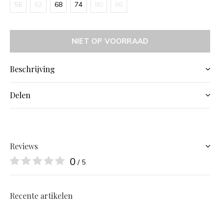
56
62
68
74
80
86
NIET OP VOORRAAD
Beschrijving
Delen
Reviews
0
/ 5
Recente artikelen