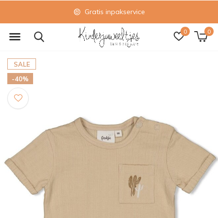
Gratis inpakservice
0
0
SALE
-40%