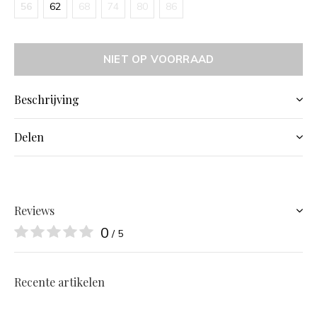
56
62
68
74
80
86
NIET OP VOORRAAD
Beschrijving
Delen
Reviews
0
/ 5
Recente artikelen