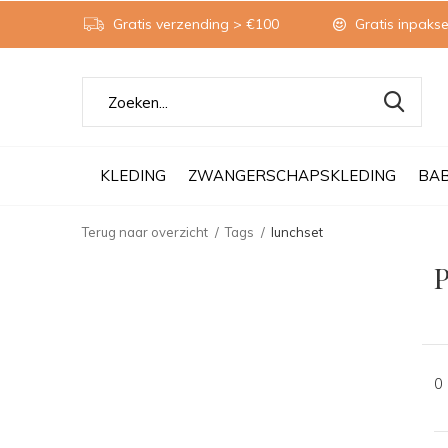
Gratis verzending > €100
Gratis inpakse
KLEDING
ZWANGERSCHAPSKLEDING
BA
Terug naar overzicht
Tags
lunchset
P
0