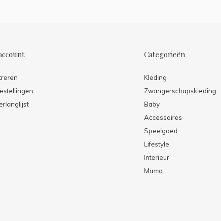
account
Categorieën
treren
Kleding
estellingen
Zwangerschapskleding
erlanglijst
Baby
Accessoires
Speelgoed
Lifestyle
Interieur
Mama