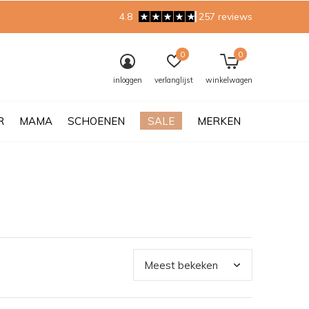
4.8
257 reviews
0
0
inloggen
verlanglijst
winkelwagen
R
MAMA
SCHOENEN
SALE
MERKEN