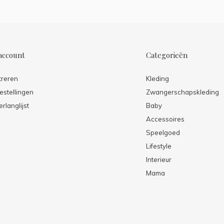
account
Categorieën
treren
Kleding
estellingen
Zwangerschapskleding
erlanglijst
Baby
Accessoires
Speelgoed
Lifestyle
Interieur
Mama