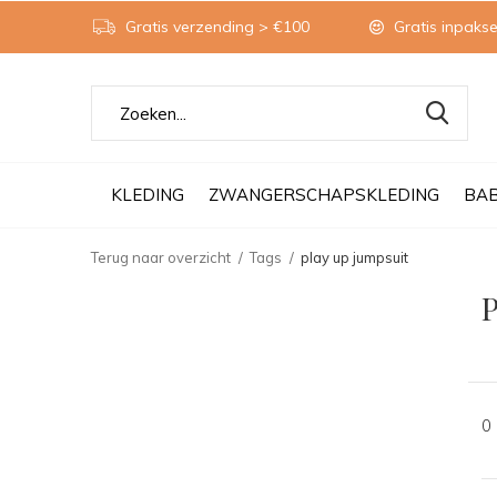
Gratis verzending > €100
Gratis inpakse
KLEDING
ZWANGERSCHAPSKLEDING
BA
Terug naar overzicht
Tags
play up jumpsuit
P
0