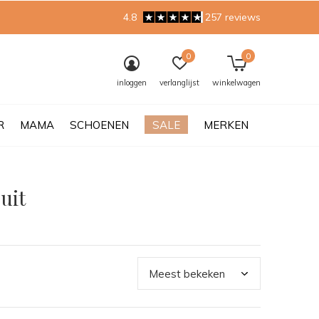
4.8
257 reviews
0
0
inloggen
verlanglijst
winkelwagen
R
MAMA
SCHOENEN
SALE
MERKEN
uit