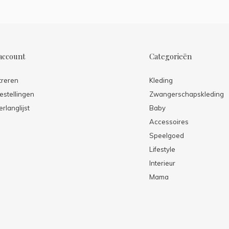
account
Categorieën
treren
Kleding
estellingen
Zwangerschapskleding
erlanglijst
Baby
Accessoires
Speelgoed
Lifestyle
Interieur
Mama