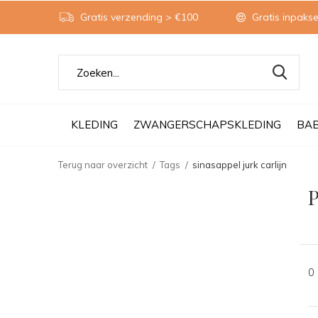
Gratis verzending > €100
Gratis inpakse
KLEDING
ZWANGERSCHAPSKLEDING
BA
Terug naar overzicht
Tags
sinasappel jurk carlijn
P
0