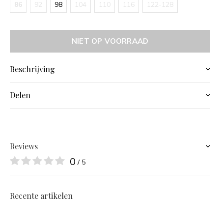
86
92
98
104
110
116
122-128
NIET OP VOORRAAD
Beschrijving
Delen
Reviews
0
/ 5
Recente artikelen