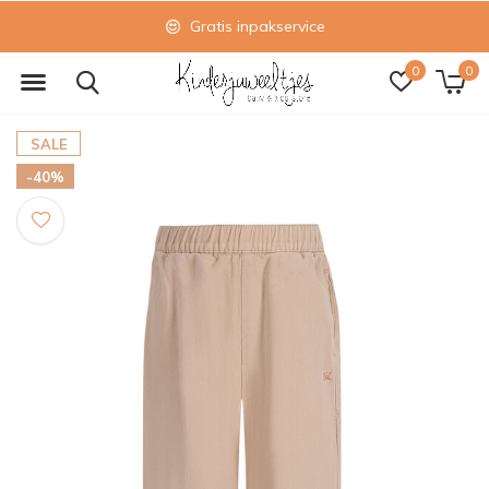
Gratis inpakservice
0
0
SALE
-40%