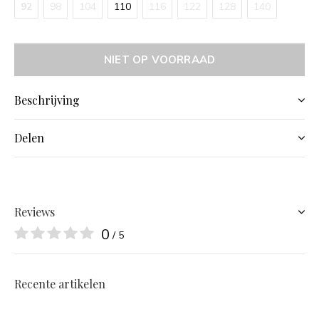
92
98
104
110
116
122
128
140
NIET OP VOORRAAD
Beschrijving
Delen
Reviews
0
/ 5
Recente artikelen