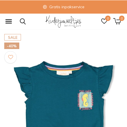
Gratis inpakservice
0
0
SALE
-40%