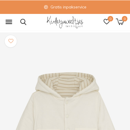
Gratis inpakservice
0
0