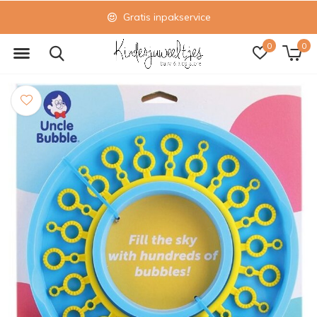
Gratis inpakservice
0
0