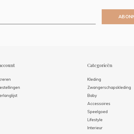
ABON
account
Categorieën
treren
Kleding
estellingen
Zwangerschapskleding
erlanglijst
Baby
Accessoires
Speelgoed
Lifestyle
Interieur