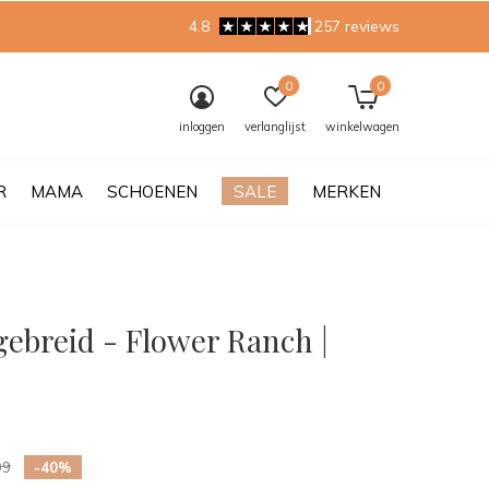
4.8
257 reviews
0
0
inloggen
verlanglijst
winkelwagen
R
MAMA
SCHOENEN
SALE
MERKEN
gebreid - Flower Ranch |
0)
99
-40%