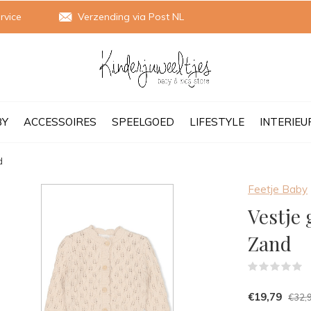
rvice
Verzending via Post NL
BY
ACCESSOIRES
SPEELGOED
LIFESTYLE
INTERIEU
d
Feetje Baby
Vestje 
Zand
(
€19,79
€32,