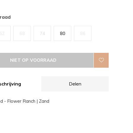
rraad
62
68
74
80
86
NIET OP VOORRAAD
chrijving
Delen
id - Flower Ranch | Zand