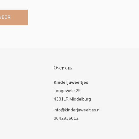
NEER
Over ons
Kinderjuweeltjes
Langeviele 29
4331LR Middelburg
info@kinderjuweeltjes.nl
0642936012