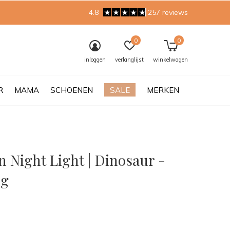
4.8
257 reviews
0
0
inloggen
verlanglijst
winkelwagen
R
MAMA
SCHOENEN
SALE
MERKEN
 Night Light | Dinosaur -
og
0)